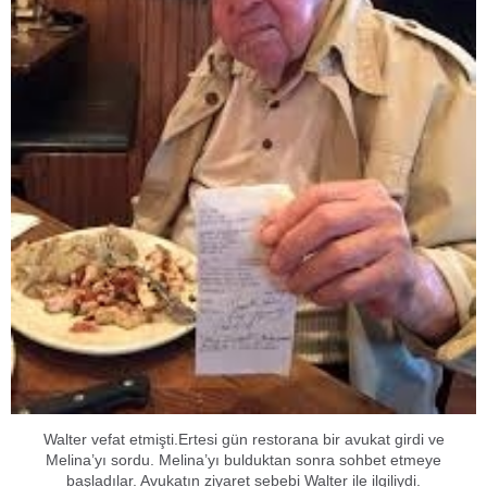
Walter vefat etmişti.Ertesi gün restorana bir avukat girdi ve
Melina’yı sordu. Melina’yı bulduktan sonra sohbet etmeye
başladılar. Avukatın ziyaret sebebi Walter ile ilgiliydi.