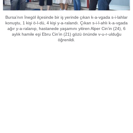
Bursa’nın İnegöl ilçesinde bir iş yerinde çıkan k-a-vgada s-i-lahlar
konuştu, 1 kişi ö-l-dü, 4 kişi y-a-ralandı. Çıkan s-i-l-ahlı k-a-vgada
ağır y-a-ralanıp, hastanede yaşamını yitiren Alper Cin’in (24), 6
aylık hamile eşi Ebru Cin’in (21) gözü önünde v-u-r-ulduğu
öğrenildi.