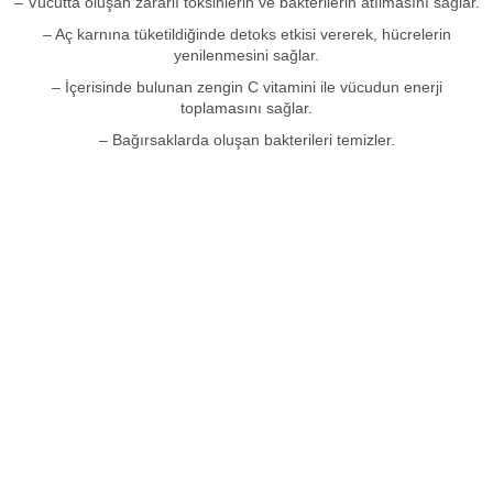
– Vücutta oluşan zararlı toksinlerin ve bakterilerin atılmasını sağlar.
– Aç karnına tüketildiğinde detoks etkisi vererek, hücrelerin
yenilenmesini sağlar.
– İçerisinde bulunan zengin C vitamini ile vücudun enerji
toplamasını sağlar.
– Bağırsaklarda oluşan bakterileri temizler.