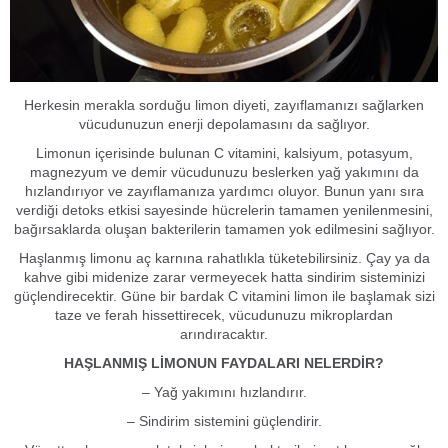
Herkesin merakla sorduğu limon diyeti, zayıflamanızı sağlarken
vücudunuzun enerji depolamasını da sağlıyor.
Limonun içerisinde bulunan C vitamini, kalsiyum, potasyum,
magnezyum ve demir vücudunuzu beslerken yağ yakımını da
hızlandırıyor ve zayıflamanıza yardımcı oluyor. Bunun yanı sıra
verdiği detoks etkisi sayesinde hücrelerin tamamen yenilenmesini,
bağırsaklarda oluşan bakterilerin tamamen yok edilmesini sağlıyor.
Haşlanmış limonu aç karnına rahatlıkla tüketebilirsiniz. Çay ya da
kahve gibi midenize zarar vermeyecek hatta sindirim sisteminizi
güçlendirecektir. Güne bir bardak C vitamini limon ile başlamak sizi
taze ve ferah hissettirecek, vücudunuzu mikroplardan
arındıracaktır.
HAŞLANMIŞ LİMONUN FAYDALARI NELERDİR?
– Yağ yakımını hızlandırır.
– Sindirim sistemini güçlendirir.