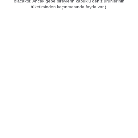
olacaktır. Ancak gebe bireylerin kabuklu deniz ürünlerinin
tüketiminden kaçınmasında fayda var.)