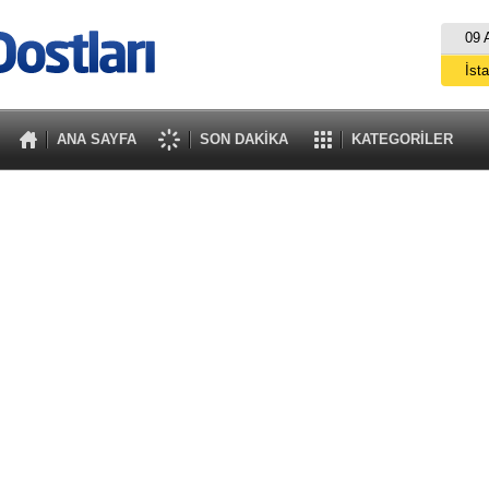
09 
İst
A
ANA SAYFA
SON DAKİKA
KATEGORİLER