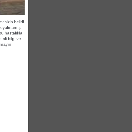
inizin belirli
a soyulmamış
u hastalıkla
mli bilgi ve
tmayın