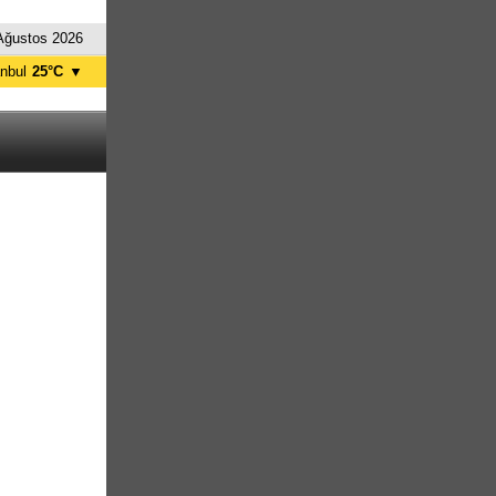
Ağustos 2026
anbul
25°C
▼
nkara
30°C