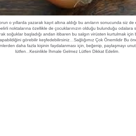
n o yıllarda yazarak kayıt altına aldığı bu anıların sonucunda siz de ev
belirli noktalarına özellikle de çocuklarınızın olduğu bulunduğu odalar
ak soğuklar başladığı andan itibaren bu salgın virüsten kurtulmak için b
r yapabildiğini görebilir keşfedebilirsiniz…Sağlığımız Çok Önemlidir Bu öne
mlerden daha fazla kişinin faydalanması için, beğenip, paylaşmayı unu
lütfen...Kesinlikle İhmale Gelmez Lütfen Dikkat Edelim.