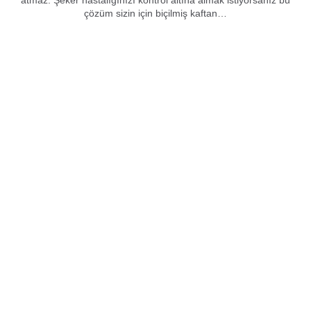
atmaz. Şeker hastalığınızı kontrol altına almak istiyorsanız bu
çözüm sizin için biçilmiş kaftan…