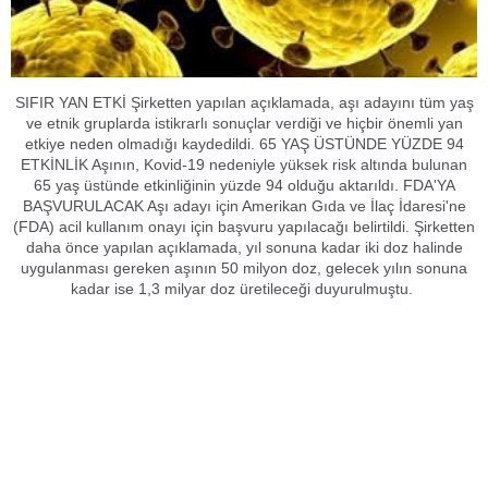
SIFIR YAN ETKİ Şirketten yapılan açıklamada, aşı adayını tüm yaş
ve etnik gruplarda istikrarlı sonuçlar verdiği ve hiçbir önemli yan
etkiye neden olmadığı kaydedildi. 65 YAŞ ÜSTÜNDE YÜZDE 94
ETKİNLİK Aşının, Kovid-19 nedeniyle yüksek risk altında bulunan
65 yaş üstünde etkinliğinin yüzde 94 olduğu aktarıldı. FDA'YA
BAŞVURULACAK Aşı adayı için Amerikan Gıda ve İlaç İdaresi'ne
(FDA) acil kullanım onayı için başvuru yapılacağı belirtildi. Şirketten
daha önce yapılan açıklamada, yıl sonuna kadar iki doz halinde
uygulanması gereken aşının 50 milyon doz, gelecek yılın sonuna
kadar ise 1,3 milyar doz üretileceği duyurulmuştu.