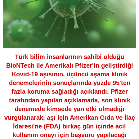
Türk bilim insanlarının sahibi olduğu
BioNTech ile Amerikalı Pfizer'in geliştirdiği
Kovid-19 aşısının, üçüncü aşama klinik
denemelerinin sonuçlarında yüzde 95'ten
fazla koruma sağladığı açıklandı. Pfizer
tarafından yapılan açıklamada, son klinik
denemede kimsede yan etki olmadığı
vurgulanarak, aşı için Amerikan Gıda ve İlaç
İdaresi'ne (FDA) birkaç gün içinde acil
kullanım onayı için başvuru yapılacağı