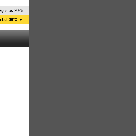
Ağustos 2026
anbul
30°C
▼
nkara
34°C