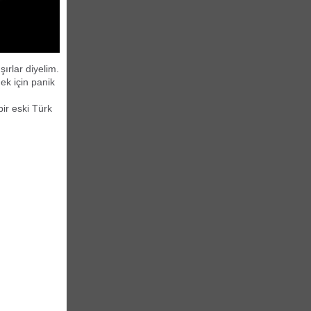
şırlar diyelim.
ek için panik
ir eski Türk