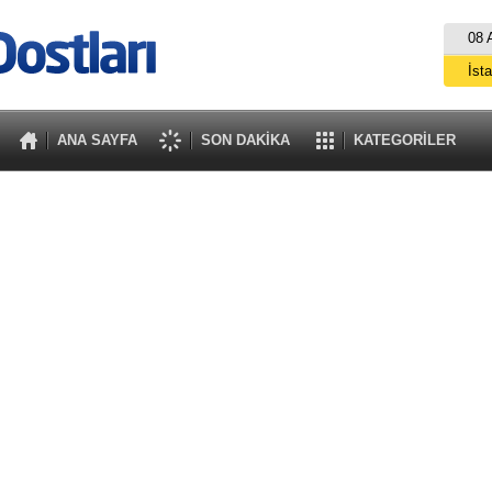
08 
İst
A
ANA SAYFA
SON DAKİKA
KATEGORİLER