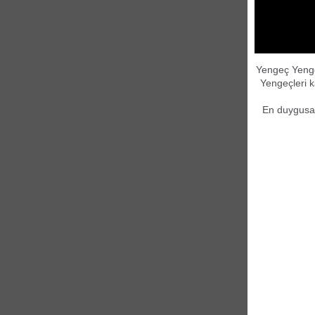
Yengeç Yengeçl
Yengeçleri k
En duygusal