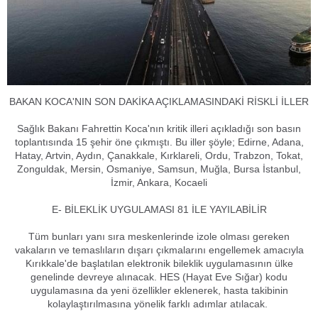
BAKAN KOCA'NIN SON DAKİKA AÇIKLAMASINDAKİ RİSKLİ İLLER
Sağlık Bakanı Fahrettin Koca'nın kritik illeri açıkladığı son basın
toplantısında 15 şehir öne çıkmıştı. Bu iller şöyle; Edirne, Adana,
Hatay, Artvin, Aydın, Çanakkale, Kırklareli, Ordu, Trabzon, Tokat,
Zonguldak, Mersin, Osmaniye, Samsun, Muğla, Bursa İstanbul,
İzmir, Ankara, Kocaeli
E- BİLEKLİK UYGULAMASI 81 İLE YAYILABİLİR
Tüm bunları yanı sıra meskenlerinde izole olması gereken
vakaların ve temaslıların dışarı çıkmalarını engellemek amacıyla
Kırıkkale'de başlatılan elektronik bileklik uygulamasının ülke
genelinde devreye alınacak. HES (Hayat Eve Sığar) kodu
uygulamasına da yeni özellikler eklenerek, hasta takibinin
kolaylaştırılmasına yönelik farklı adımlar atılacak.