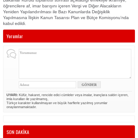
Bakanlar Kurulu toplantısı sonrası açıkladığı emekliye ikramiye,
öğrencilere af, imar barışını içeren Vergi ve Diğer Alacakların
Yeniden Yapılandırılması ile Bazı Kanunlarda Değişiklik
Yapılmasına İlişkin Kanun Tasarısı Plan ve Bütçe Komisyonu’nda
kabul edildi.
Yorumlar
UYARI:
Küfür, hakaret, rencide edici cümleler veya imalar, inançlara saldırı içeren,
imla kuralları ile yazılmamış,
Türkçe karakter kullanılmayan ve büyük harflerle yazılmış yorumlar
onaylanmamaktadır.
SON DAKİKA