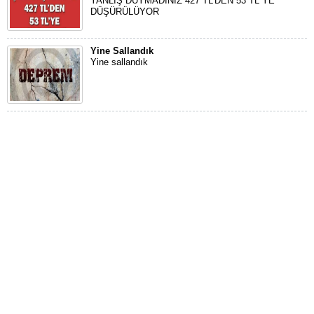
YANLIŞ DUYMADINIZ 427 TL’DEN 53 TL YE
DÜŞÜRÜLÜYOR
Yine Sallandık
Yine sallandık