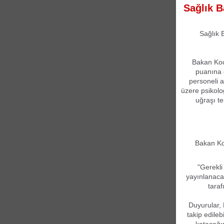
Sağlık B
Sağlık 
Bakan Koca
puanına 
personeli a
üzere psikolog
uğraşı te
Bakan Koc
"Gerekli
yayınlanacak
tara
Duyurular,
takip edile