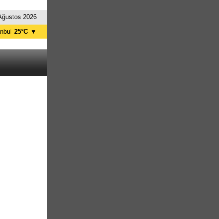
Ağustos 2026
anbul
25°C
▼
nkara
28°C