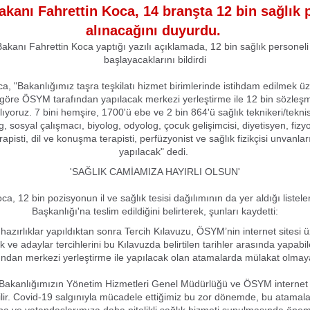
akanı Fahrettin Koca, 14 branşta 12 bin sağlık 
alınacağını duyurdu.
Bakanı Fahrettin Koca yaptığı yazılı açıklamada, 12 bin sağlık personeli
başlayacaklarını bildirdi
, "Bakanlığımız taşra teşkilatı hizmet birimlerinde istihdam edilmek 
göre ÖSYM tarafından yapılacak merkezi yerleştirme ile 12 bin sözleşme
lıyoruz. 7 bini hemşire, 1700'ü ebe ve 2 bin 864'ü sağlık teknikeri/tekn
, sosyal çalışmacı, biyolog, odyolog, çocuk gelişimcisi, diyetisyen, fizyo
rapisti, dil ve konuşma terapisti, perfüzyonist ve sağlık fizikçisi unvanla
yapılacak" dedi.
'SAĞLIK CAMİAMIZA HAYIRLI OLSUN'
a, 12 bin pozisyonun il ve sağlık tesisi dağılımının da yer aldığı liste
Başkanlığı'na teslim edildiğini belirterek, şunları kaydetti:
 hazırlıklar yapıldıktan sonra Tercih Kılavuzu, ÖSYM’nin internet sitesi 
 ve adaylar tercihlerini bu Kılavuzda belirtilen tarihler arasında yapa
fından merkezi yerleştirme ile yapılacak olan atamalarda mülakat olmay
 Bakanlığımızın Yönetim Hizmetleri Genel Müdürlüğü ve ÖSYM internet
bilir. Covid-19 salgınıyla mücadele ettiğimiz bu zor dönemde, bu atamala