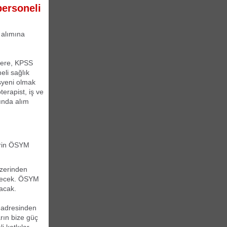
personeli
 alımına
üzere, KPSS
li sağlık
isyeni olmak
terapist, iş ve
rında alım
lerin ÖSYM
üzerinden
bilecek. ÖSYM
acak.
 adresinden
rın bize güç