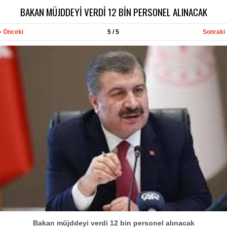
BAKAN MÜJDDEYİ VERDİ 12 BİN PERSONEL ALINACAK
Önceki
5
/ 5
Sonraki
Bakan müjddeyi verdi 12 bin personel alınacak