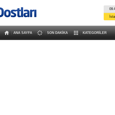
09 
İst
A
ANA SAYFA
SON DAKİKA
KATEGORİLER