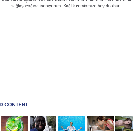
a ve vatandaşlarımıza daha nitelikli sağlık hizmeti sunulmasında öneml
sağlayacağına inanıyorum. Sağlık camiamıza hayırlı olsun.