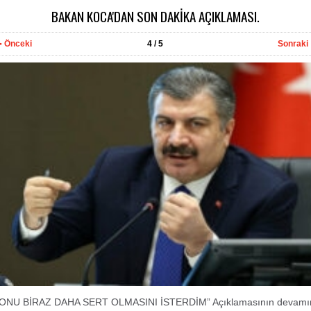
BAKAN KOCA'DAN SON DAKİKA AÇIKLAMASI.
Önceki
4
/ 5
Sonraki
ONU BİRAZ DAHA SERT OLMASINI İSTERDİM” Açıklamasının devamın