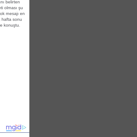
nı belirten
ti olması şu
 yok mesajı en
a hafta sonu
ye konuştu.