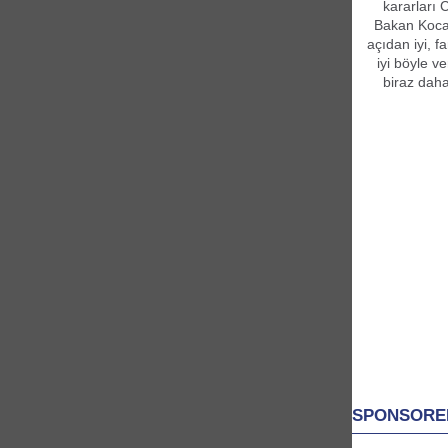
kararları 
Bakan Koca,
açıdan iyi, f
iyi böyle v
biraz daha