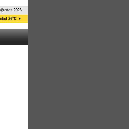
Ağustos 2026
anbul
26°C
▼
nkara
29°C