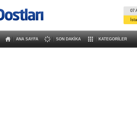
07 
İst
A
ANA SAYFA
SON DAKİKA
KATEGORİLER