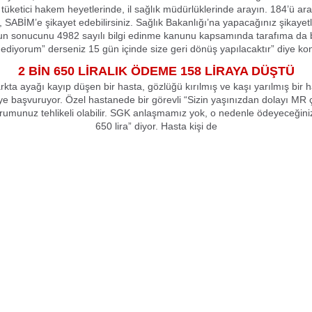
 tüketici hakem heyetlerinde, il sağlık müdürlüklerinde arayın. 184’ü ara
z, SABİM’e şikayet edebilirsiniz. Sağlık Bakanlığı’na yapacağınız şikaye
 sonucunu 4982 sayılı bilgi edinme kanunu kapsamında tarafıma da bi
 ediyorum” derseniz 15 gün içinde size geri dönüş yapılacaktır” diye ko
2 BİN 650 LİRALIK ÖDEME 158 LİRAYA DÜŞTÜ
rkta ayağı kayıp düşen bir hasta, gözlüğü kırılmış ve kaşı yarılmış bir 
e başvuruyor. Özel hastanede bir görevli “Sizin yaşınızdan dolayı MR 
urumunuz tehlikeli olabilir. SGK anlaşmamız yok, o nedenle ödeyeceğini
650 lira” diyor. Hasta kişi de