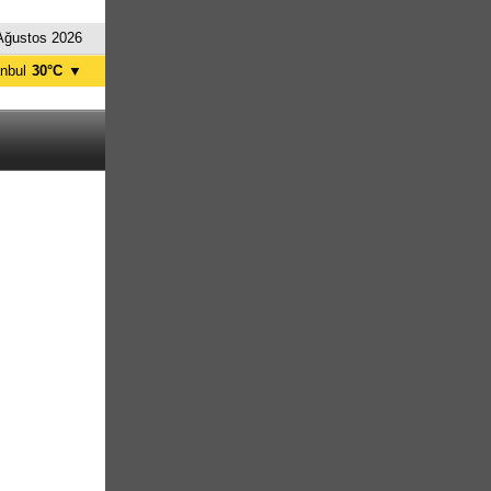
Ağustos 2026
anbul
30°C
▼
nkara
34°C