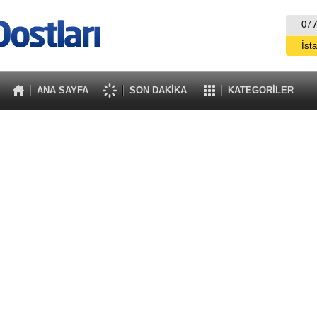
07 
İst
A
ANA SAYFA
SON DAKİKA
KATEGORİLER