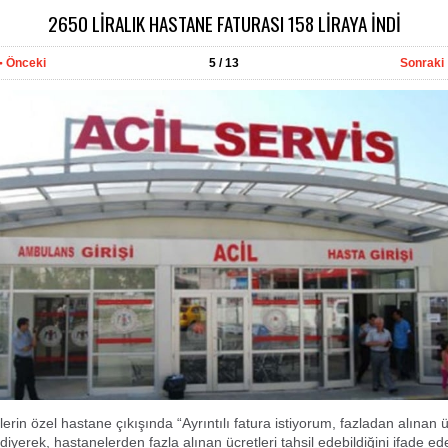
2650 LİRALIK HASTANE FATURASI 158 LİRAYA İNDİ
Önceki
5
/ 13
Sonraki
ilerin özel hastane çıkışında “Ayrıntılı fatura istiyorum, fazladan alınan ü
iyerek, hastanelerden fazla alınan ücretleri tahsil edebildiğini ifade e