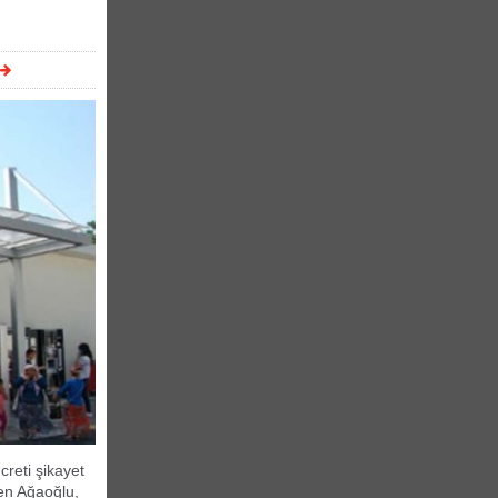
creti şikayet
den Ağaoğlu,