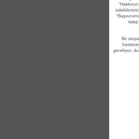
“Hakkınızı
edebilirsini
“Başvurumun
talep
Bir otopa
hastaney
gerekiyor, d