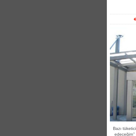
Bazı tüketic
edeceğim” d