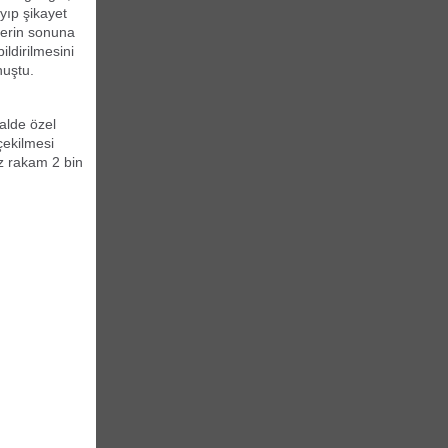
yıp şikayet
tlerin sonuna
ldirilmesini
nuştu.
halde özel
çekilmesi
z rakam 2 bin