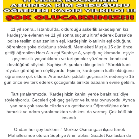
11 yıl sonra.. İstanbul’da, oldürdüğü askerlik arkadaşının kız
kardeşiyle evlenen ve 11 yıl sonra suçunu itiraf ederek Bursa’da
polise teslim olan zanlının eşi, kardeşinin k-atılinin eşi olduğunu
öğrenince şoke olduğunu söyledi. Memleketi Muş’a 15 gün önce
gittiği öğrenilen Hacı A’ın eşi Suphiye A, yaptığı açıklamada, eşiyle
geçimsizlik yaşadıklarını ve tartışmalar yüzünden kendisini
dovdüğünü söyledi. Suphiye A, şunları dile getirdi: “Sürekli kanlı
rüyalar gördüğünü söylüyordu. Eşimin, kardeşimin katIli olduğunu
öğrenince şok oldum. Aramızdaki şiddetli geçimsizlik nedeniyle 15
gün önce evi terk ederek çocuğumla birlikte babamın evine geldim.
Tartışmalarımızda, ‘Kardeşinizin kaninı yerde bıraktınız’ diye
söyleniyordu. Geceleri çok geç geliyor ve kumar oynuyordu. Ayrıca
yanında çok sayıda cüzdan da getiriyordu.Öğrendiğime göre
hırsızlık ve adam yaralamaktan sabıkası da varmış. Çok kötü bir
insandı.
Ondan her şey beklenir.” Merkez Osmangazi ilçesi Emek
Mahallesi’nde oturan Suphiye A’nın ablası Saadet Kızılaslan da