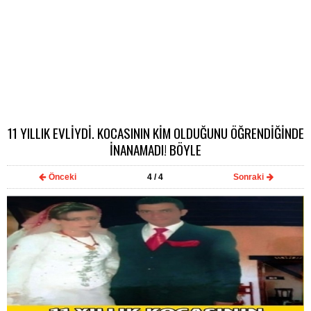
11 YILLIK EVLİYDİ. KOCASININ KİM OLDUĞUNU ÖĞRENDİĞİNDE
İNANAMADI! BÖYLE
Önceki
4
/ 4
Sonraki