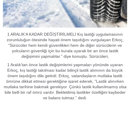
1 ARALIK’A KADAR DEĞİȘTİRİLMELİ Kıș lastiği uygulamasının
zorunluluğun ötesinde hayati önem tașıdığını vurgulayan Erkoç,
“Sürücüler hem kendi güvenlikleri hem de diğer sürücülerin ve
yolcuların güvenliği için bu kurala uyarak bir an önce lastik
değișimini yapmalılar.” diye konuștu. Sürücüleri,
1 Aralık’tan önce lastik değișimlerini yapmaları yönünde uyaran
Erkoç, kıș lastiği takılması kadar bilinçli lastik alımının da büyük
önem tașıdığını dile getirdi. Erkoç, vatandașların mutlaka lastik
ömrüne dikkat etmesi gerektiğine ișaret ederek, “Lastik alınırken
mutlaka tarihine bakmak gerekiyor. Çünkü lastik kullanılmamıș olsa
bile belli bir raf ömrü vardır. Bekletilmiș lastikler özelliğini kaybeder
ve balans tutmaz.” dedi.